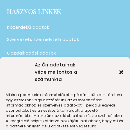
HASZNOS LINKEK
Közérdekű adatok
Szervezeti, személyzeti adatok
Gazdálkodási adatok
Az Ön adatainak
Tevékenységre, működésre vonatkozó adatok
védelme fontos a
HASZNOS INFORMÁCIÓK
számunkra
Térítési díjtáblázat
Mi és a partnereink információkat – például sütiket – tárolunk
egy eszközön vagy hozzáférünk az eszközön tárolt
Házirendek
információkhoz, és személyes adatokat – például egyedi
azonosítókat és az eszköz által küldött alapvető
Adatkezelési tájékoztató
információkat – kezelünk az alábbiakban részletezett célokra.
A megfelelő helyre kattintva hozzájárulhat ahhoz, hogy mi és
Adatkezelési tájékoztató – Pályázati felhívás
a partnereink ilyen célú adatkezelést végezzünk.