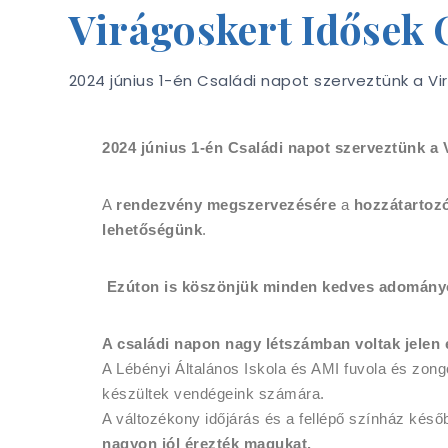
Virágoskert Idősek
2024 június 1-én Családi napot szerveztünk a 
2024 június 1-én Családi napot szerveztünk a
A
rendezvény megszervezésére
a
hozzátartozó
lehetőségünk
.
Ezúton is köszönjük minden kedves adomány
A családi napon nagy létszámban voltak jelen el
A Lébényi Általános Iskola és AMI fuvola és zon
készültek vendégeink számára.
A változékony időjárás és a fellépő színház későb
nagyon jól érezték magukat.