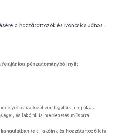
ésére a hozzátartozók és Iváncsics János…
a
felajánlott pénzadományból nyílt
ménnyel és üdítővel vendégeltük meg őket.
nséget, és lakóink is meglepetés műsorral
hangulatban telt, lakóink és hozzátartozóik is