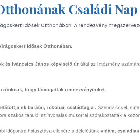
 Otthonának Családi Nap
Virágoskert Idősek Otthonában. A rendezvény megszervez
 Virágoskert Idősek Otthonában.
k és Iváncsics János képviselő úr
által az Intézmény számár
ozónknak, hogy támogatták rendezvényünket.
látottjaink barátai, rokonai, családtagjai.
Szendviccsel, süte
gora szakos tanulói színvonalas műsorral szórakoztatták a közö
bi időpontra halasztása ellenére a délelőttünk
vidám, családias 