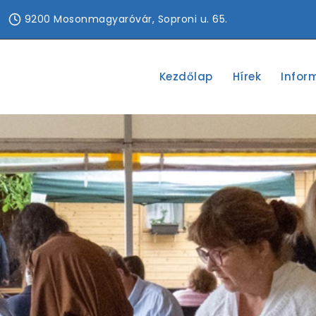
9200 Mosonmagyaróvár, Soproni u. 65.
Kezdőlap
Hírek
Infor